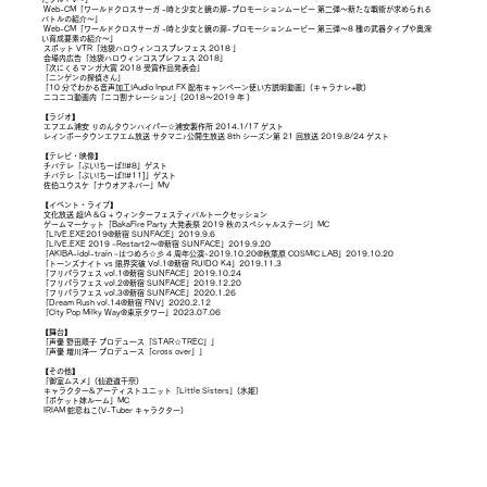
Web-CM「ワールドクロスサーガ -時と少女と鏡の扉-プロモーションムービー 第二弾〜新たな戦術が求められる
バトルの紹介〜」
Web-CM「ワールドクロスサーガ -時と少女と鏡の扉-プロモーションムービー 第三弾〜8 種の武器タイプや奥深
い育成要素の紹介〜」
スポット VTR「池袋ハロウィンコスプレフェス 2018 」
会場内広告「池袋ハロウィンコスプレフェス 2018」
「次にくるマンガ大賞 2018 受賞作品発表会」
「ニンゲンの探偵さん」
「10 分でわかる音声加工!Audio Input FX 配布キャンペーン使い方説明動画」(キャラナレ+歌)
ニコニコ動画内「ニコ割ナレーション」(2018〜2019 年 )
【ラジオ】
エフエム浦安 りのんタウンハイパー☆浦安製作所 2014.1/17 ゲスト
レインボータウンエフエム放送 サタマニ♪公開生放送 8th シーズン第 21 回放送 2019.8/24 ゲスト
【テレビ・映像】
チバテレ「ぶい!ちーば!!#8」ゲスト
チバテレ「ぶい!ちーば!!#11]」ゲスト
佐伯ユウスケ「ナウオアネバー」MV
【イベント・ライブ】
文化放送 超!A &G + ウィンターフェスティバルトークセッション
ゲームマーケット「BakaFire Party 大発表祭 2019 秋のスペシャルステージ」MC
「LIVE.EXE2019@新宿 SUNFACE」2019.9.6
「LIVE.EXE 2019 ~Restart2〜@新宿 SUNFACE」2019.9.20
「AKIBA-idol-train ~はつめろ☆彡 4 周年公演~2019.10.20@秋葉原 COSMIC LAB」2019.10.20
「トーンズナイト vs 限界突破 Vol.1@新宿 RUIDO K4」2019.11.3
「フリパラフェス vol.1@新宿 SUNFACE」2019.10.24
「フリパラフェス vol.2@新宿 SUNFACE」2019.12.20
「フリパラフェス vol.3@新宿 SUNFACE」2020.1.26
「Dream Rush vol.14@新宿 FNV」2020.2.12
「City Pop Milky Way@東京タワー」2023.07.06
【舞台】
「声優 野田順子 プロデュース「STAR☆TREC」」
「声優 増川洋一 プロデュース「cross over」」
【その他】
「御室ムスメ」(仙遊道千奈)
キャラクター&アーティストユニット「Little Sisters」(氷姫)
「ポケット妹ルーム」MC
IRIAM 蛇恋ねこ(V-Tuber キャラクター)