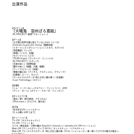
​出演作品
【TVアニメ】
「火喰鳥 羽州ぼろ鳶組」
「B-PROJECT~絶頂*エモーション~」
【ゲーム】
「なぜ僕の世界を誰も覚えていないのか」(リンネ)
「CHOJO-Crypto Gils Arena」(瀬葵玲香)
「リネージュ 2 レボリューション」(メカラ、モグリル)
「帝国戦記」(リュヌ)
「原神」(ノルマ、石榴)
「セブンナイツ」(ユラ)
「TEAR Origin」(アレクシア・ファンドル)
「B-PROJECT」(スタッフ)
「天地の如く」(洛神甄姫)
「獅子の如く」(鈴蘭、夕顔、朝顔)
「アノニマスコード」(多数)
「神装の戦乙女」(アイギス、アルティエル、ラウレーナ)
「幻獣姫」(トート、セエレ)
「ワールドクロスサーガ-時と少女と鏡の扉-」(白雪姫)
「Lost Technology」(ヨクト)
【外画】
「トム・ソーヤー&ハックルベリー・フィン」(シド、少年)
「アント・ボーイ」(オマリー・クルーゼ・ジェンセン)
【ボイスドラマ】
「虚白ノ夢」(秋元美玲、マチコさん)
「Alice mare 」(チビウサ、謎の女)
【CD】
「好き好きポケットシスター」
「2 人の願いが叶うまで」
【ナレーション】
TV-CM 「カスタムキャスト」
TV-CM 「つりっくま」
ラジオ「神谷浩史・小野大輔の DearGirl〜Stories〜」(animelo mix CM ナレーション)
Web-CM「アニメロサマーライブ 2019 」ネットチケット・リアルチケット
Web-CM「ワールドクロスサーガ -時と少女と鏡の扉-プロモーションムービー 第一弾〜ワクサガの魅力が詰まっ
たフル PV〜」