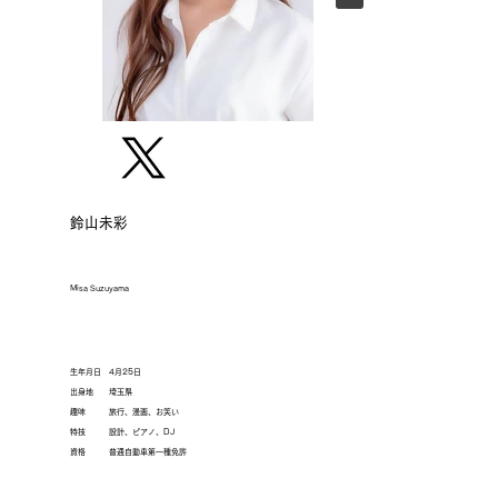
​鈴山未彩
Misa Suzuyama
生年月日 4月25日
出身地 埼玉県
趣味 旅行、漫画、お笑い
特技 設計、ピアノ、DJ
資格 普通自動車第一種免許